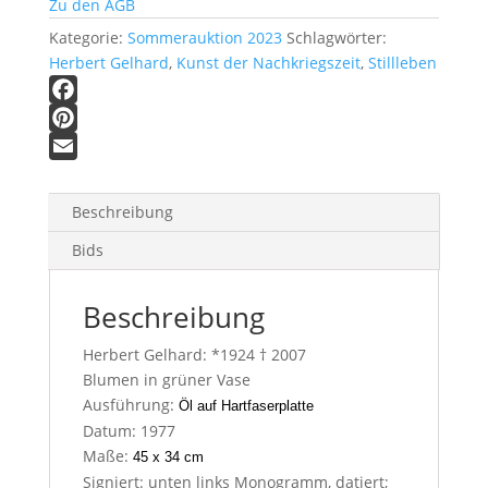
Zu den AGB
Kategorie:
Sommerauktion 2023
Schlagwörter:
Herbert Gelhard
,
Kunst der Nachkriegszeit
,
Stillleben
F
a
P
c
i
E
e
n
m
Beschreibung
b
t
a
Bids
o
e
i
o
r
l
Beschreibung
k
e
s
Herbert Gelhard: *1924 † 2007
t
Blumen in grüner Vase
Ausführung:
Öl auf Hartfaserplatte
Datum: 1977
Maße:
45 x 34 cm
Signiert: unten links Monogramm, datiert;