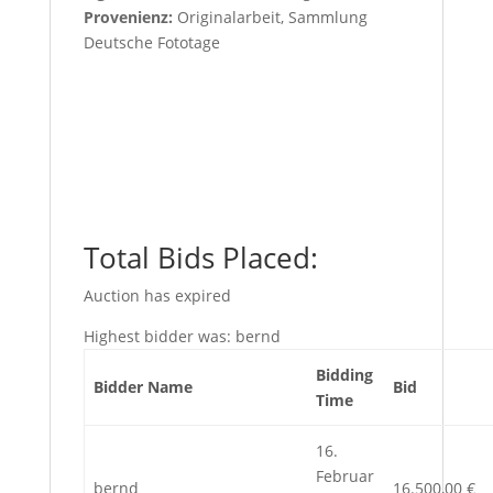
Provenienz:
Originalarbeit, Sammlung
Deutsche Fototage
Total Bids Placed:
Auction has expired
Highest bidder was:
bernd
Bidding
Bidder Name
Bid
Time
16.
Februar
bernd
16.500,00
€