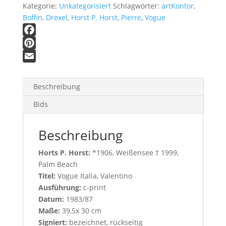
Kategorie:
Unkategorisiert
Schlagwörter:
artKontor
,
Boffin
,
Drexel
,
Horst P. Horst
,
Pierre
,
Vogue
F
a
P
c
i
E
e
n
m
Beschreibung
b
t
a
Bids
o
e
i
o
r
l
Beschreibung
k
e
s
Horts P. Horst:
*1906, Weißensee † 1999,
t
Palm Beach
Titel:
Vogue Italia, Valentino
Ausführung:
c-print
Datum:
1983/87
Maße:
39,5x 30 cm
Signiert:
bezeichnet, rückseitig