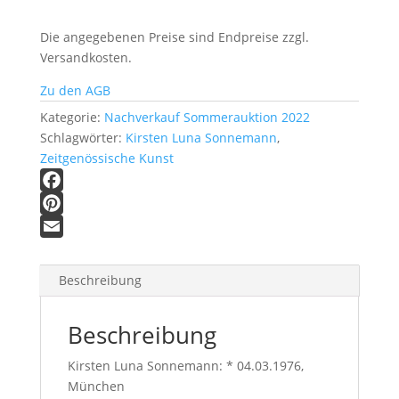
Die angegebenen Preise sind Endpreise zzgl.
Nebelwald
Versandkosten.
II
Menge
Zu den AGB
Kategorie:
Nachverkauf Sommerauktion 2022
Schlagwörter:
Kirsten Luna Sonnemann
,
Zeitgenössische Kunst
F
a
P
c
i
E
e
n
m
Beschreibung
b
t
a
o
e
i
Beschreibung
o
r
l
k
e
Kirsten Luna Sonnemann: * 04.03.1976,
München
s