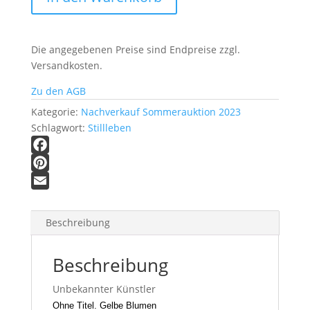
20
|
Ohne
Die angegebenen Preise sind Endpreise zzgl.
Titel.
Versandkosten.
Gelbe
Blumen
Zu den AGB
Menge
Kategorie:
Nachverkauf Sommerauktion 2023
Schlagwort:
Stillleben
F
a
P
c
i
E
e
n
m
Beschreibung
b
t
a
o
e
i
Beschreibung
o
r
l
k
e
Unbekannter Künstler
s
Ohne Titel. Gelbe Blumen