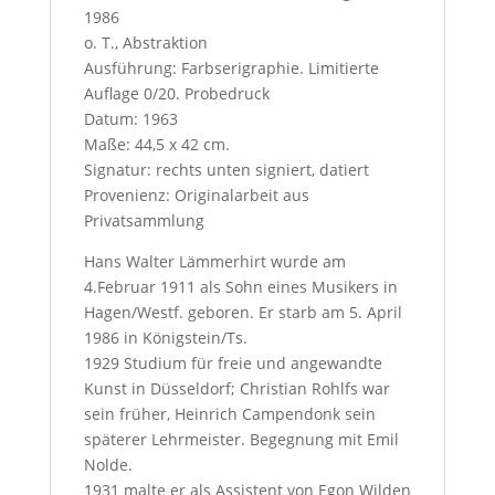
1986
s
o. T., Abstraktion
t
Ausführung: Farbserigraphie. Limitierte
Auflage 0/20. Probedruck
Datum: 1963
Maße: 44,5 x 42 cm.
Signatur: rechts unten signiert, datiert
Provenienz: Originalarbeit aus
Privatsammlung
Hans Walter Lämmerhirt wurde am
4.Februar 1911 als Sohn eines Musikers in
Hagen/Westf. geboren. Er starb am 5. April
1986 in Königstein/Ts.
1929 Studium für freie und angewandte
Kunst in Düsseldorf; Christian Rohlfs war
sein früher, Heinrich Campendonk sein
späterer Lehrmeister. Begegnung mit Emil
Nolde.
1931 malte er als Assistent von Egon Wilden