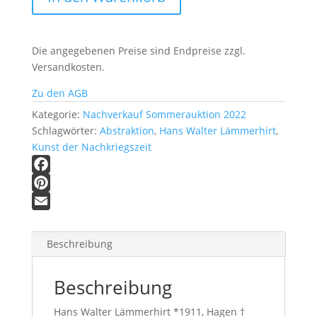
13
|
o.
Die angegebenen Preise sind Endpreise zzgl.
T.,
Versandkosten.
Abstraktion
Menge
Zu den AGB
Kategorie:
Nachverkauf Sommerauktion 2022
Schlagwörter:
Abstraktion
,
Hans Walter Lämmerhirt
,
Kunst der Nachkriegszeit
F
a
P
c
i
E
e
n
m
Beschreibung
b
t
a
o
e
i
Beschreibung
o
r
l
k
e
Hans Walter Lämmerhirt *1911, Hagen †