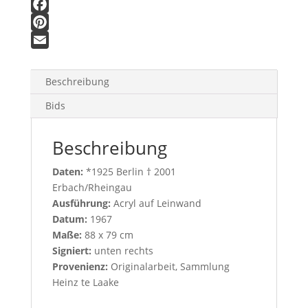
F
a
P
c
i
E
e
n
m
Beschreibung
b
t
a
Bids
o
e
i
o
r
l
Beschreibung
k
e
s
Daten:
*1925 Berlin † 2001
t
Erbach/Rheingau
Ausführung:
Acryl auf Leinwand
Datum:
1967
Maße:
88 x 79 cm
Signiert:
unten rechts
Provenienz:
Originalarbeit, Sammlung
Heinz te Laake