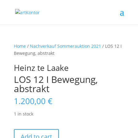
Home
/
Nachverkauf Sommerauktion 2021
/ LOS 12 I
Bewegung, abstrakt
Heinz te Laake
LOS 12 I Bewegung,
abstrakt
1.200,00
€
1 in stock
LOS
Add to cart