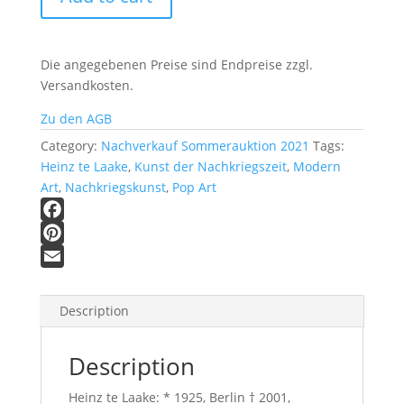
12
I
Bewegung,
Die angegebenen Preise sind Endpreise zzgl.
abstrakt
Versandkosten.
quantity
Zu den AGB
Category:
Nachverkauf Sommerauktion 2021
Tags:
Heinz te Laake
,
Kunst der Nachkriegszeit
,
Modern
Art
,
Nachkriegskunst
,
Pop Art
F
a
P
c
i
E
e
n
m
Description
b
t
a
o
e
i
Description
o
r
l
k
e
Heinz te Laake: * 1925, Berlin † 2001,