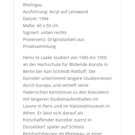
Rheingau
s
Ausführung: Acryl auf Leinwand
t
Datum: 1994
Maße: 60 x 50 cm
Signiert: unten rechts
Provenienz: Originalarbeit aus
Privatsammlung
Heinz te Laake studiert von 1945 bis 1950
an der Hochschule für Bildende Künste in
Berlin bei Karl Schmidt-Rottluff. Der
Künstler unternimmt längere Studienreisen
durch Europa, und vertieft seine
malerischen Kenntnisse zu den Klassikern
mit längeren Studienaufenthalten im
Louvre in Paris und im Nationalmuseum in
Athen. Er lässt sich darauf als
freischaffender Künstler zuerst in
Düsseldorf, später auf Schloss
Reinhartshausen im Rheingau, in einer