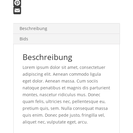
F
a
P
c
i
E
e
n
m
Beschreibung
b
t
a
Bids
o
e
i
o
r
l
Beschreibung
k
e
s
Lorem ipsum dolor sit amet, consectetuer
t
adipiscing elit. Aenean commodo ligula
eget dolor. Aenean massa. Cum sociis
natoque penatibus et magnis dis parturient
montes, nascetur ridiculus mus. Donec
quam felis, ultricies nec, pellentesque eu,
pretium quis, sem. Nulla consequat massa
quis enim. Donec pede justo, fringilla vel,
aliquet nec, vulputate eget, arcu.